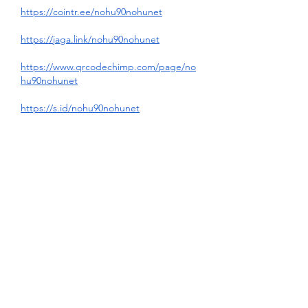
https://cointr.ee/nohu90nohunet
https://jaga.link/nohu90nohunet
https://www.qrcodechimp.com/page/no
hu90nohunet
https://s.id/nohu90nohunet
Like
Reply
Informações
Bem-vindo ao grupo! Você pode se
conectar com outros membros
...
Leia Mais
membros
help
Seguir
help