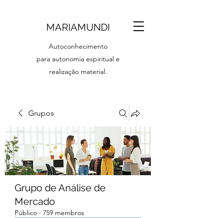
MARIAMUNDI
Autoconhecimento
para autonomia espiritual e
realização material.
Grupos
Grupo de Análise de
Mercado
Público
·
759 membros