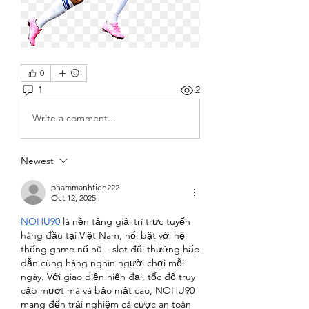
0
1
2
Write a comment...
Newest
phammanhtien222
Oct 12, 2025
NOHU90
 là nền tảng giải trí trực tuyến 
hàng đầu tại Việt Nam, nổi bật với hệ 
thống game nổ hũ – slot đổi thưởng hấp 
dẫn cùng hàng nghìn người chơi mỗi 
ngày. Với giao diện hiện đại, tốc độ truy 
cập mượt mà và bảo mật cao, NOHU90 
mang đến trải nghiệm cá cược an toàn 