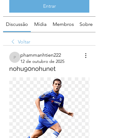
Entrar
Discussão
Mídia
Membros
Sobre
Voltar
phammanhtien222
phammanhtien222
12 de outubro de 2025
nohu90nohunet