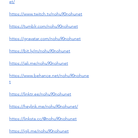
et/
https://www.twitch.tv/nohu90nohunet
https://tumblr.com/nohu90nohunet
https://gravatar.com/nohu90nohunet
https://bit.ly/m/nohu90nohunet
https://jali.me/nohu90nohunet
https://www.behance.net/nohu90nohune
t
https://linktr.ee/nohu90nohunet
https://heylink.me/nohu90nohunet/
https://linksta.cc/@nohu90nohunet
https://igli.me/nohu90nohunet