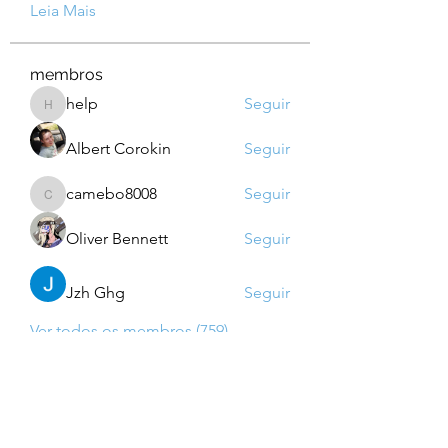
Leia Mais
membros
help
Seguir
help
Albert Corokin
Seguir
camebo8008
Seguir
camebo8008
Oliver Bennett
Seguir
Jzh Ghg
Seguir
Ver todos os membros (759)