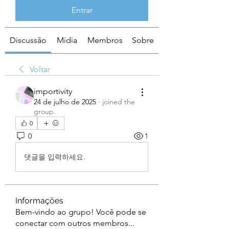
Entrar
Discussão
Mídia
Membros
Sobre
Voltar
importivity
24 de julho de 2025
·
joined the
group.
0
0
1
댓글을 입력하세요.
Informações
Bem-vindo ao grupo! Você pode se
conectar com outros membros
...