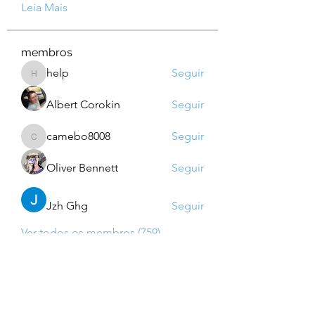
Leia Mais
membros
help
Seguir
help
Albert Corokin
Seguir
camebo8008
Seguir
camebo8008
Oliver Bennett
Seguir
Jzh Ghg
Seguir
Ver todos os membros (759)