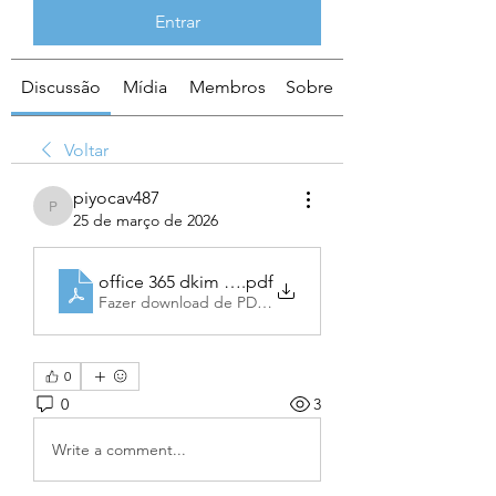
Entrar
Discussão
Mídia
Membros
Sobre
Voltar
piyocav487
piyocav487
25 de março de 2026
office 365 dkim setup
.pdf
Fazer download de PDF • 121KB
0
0
3
Write a comment...