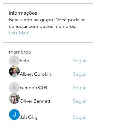
Informações
Bem-vindo ao grupo! Você pode se
conectar com outros membros
...
Leia Mais
membros
help
Seguir
help
Albert Corokin
Seguir
camebo8008
Seguir
camebo8008
Oliver Bennett
Seguir
Jzh Ghg
Seguir
Ver todos os membros (760)