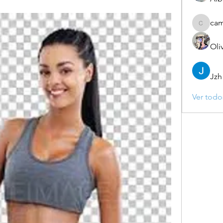
ca
camebo
Oli
Jzh
Ver todo