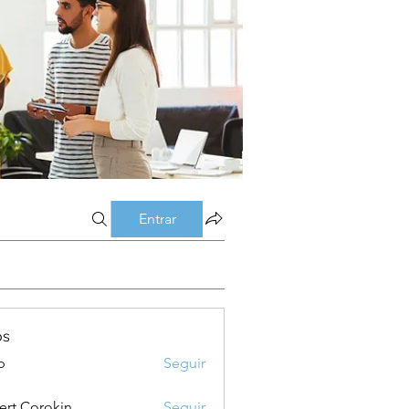
Entrar
os
p
Seguir
ert Corokin
Seguir