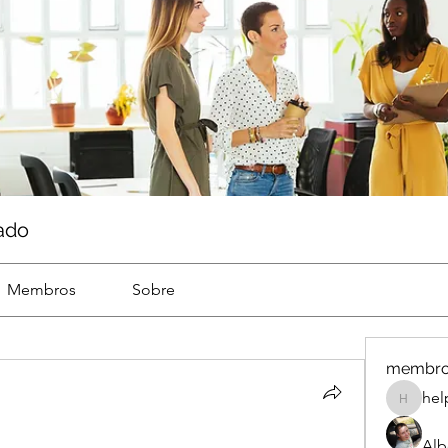
ado
Membros
Sobre
membr
hel
help
Alb