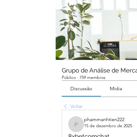
Grupo de Análise de Merc
Público
·
759 membros
Discussão
Mídia
Voltar
phammanhtien222
15 de dezembro de 2025
phammanhtien222
8xbetcomchat