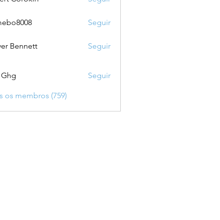
mebo8008
Seguir
8008
ver Bennett
Seguir
 Ghg
Seguir
s os membros (759)