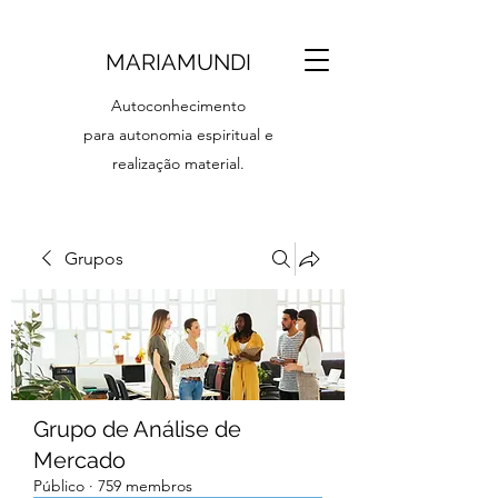
MARIAMUNDI
Autoconhecimento
para autonomia espiritual e
realização material.
Grupos
Grupo de Análise de
Mercado
Público
·
759 membros