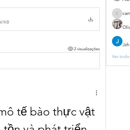
ca
camebo
 61KB
Oli
Jzh
2 visualizações
Ver todo
mô tế bào thực vật 
ồn và phát triển 