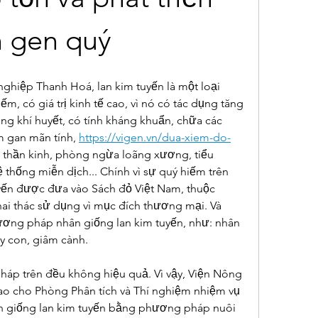
 gen quý
ghiệp Thanh Hoá, lan kim tuyến là một loại 
m, có giá trị kinh tế cao, vì nó có tác dụng tăng 
g khí huyết, có tính kháng khuẩn, chữa các 
m gan mãn tính, 
https://vigen.vn/dua-xiem-do-
 thần kinh, phòng ngừa loãng xương, tiểu 
hống miễn dịch... Chính vì sự quý hiếm trên 
yến được đưa vào Sách đỏ Việt Nam, thuộc 
i thác sử dụng vì mục đích thương mại. Và 
ương pháp nhân giống lan kim tuyến, như: nhân 
y con, giâm cành.
háp trên đều không hiệu quả. Vì vậy, Viện Nông 
o cho Phòng Phân tích và Thí nghiệm nhiệm vụ 
ân giống lan kim tuyến bằng phương pháp nuôi 