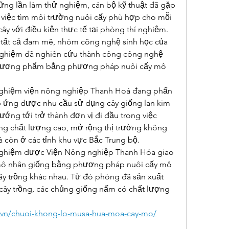
ững lần làm thử nghiệm, cán bộ kỹ thuật đã gặp 
 việc tìm môi trường nuôi cấy phù hợp cho mỗi 
cây với điều kiện thực tế tại phòng thí nghiệm. 
tất cả đam mê, nhóm công nghệ sinh học của 
nghiệm đã nghiên cứu thành công công nghệ 
 thương phẩm bằng phương pháp nuôi cấy mô 
nghiệm viện nông nghiệp Thanh Hoá đang phấn 
 ứng được nhu cầu sử dụng cây giống lan kim 
hướng tới trở thành đơn vị đi đầu trong việc 
g chất lượng cao, mở rộng thị trường không 
à còn ở các tỉnh khu vực Bắc Trung bộ.
 nghiệm được Viện Nông nghiệp Thanh Hóa giao 
ô nhân giống bằng phương pháp nuôi cấy mô 
ây trồng khác nhau. Từ đó phòng đã sản xuất 
 cây trồng, các chủng giống nấm có chất lượng 
n.vn/chuoi-khong-lo-musa-hua-moa-cay-mo/