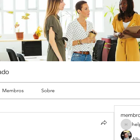
ado
Membros
Sobre
membr
hel
help
Alb