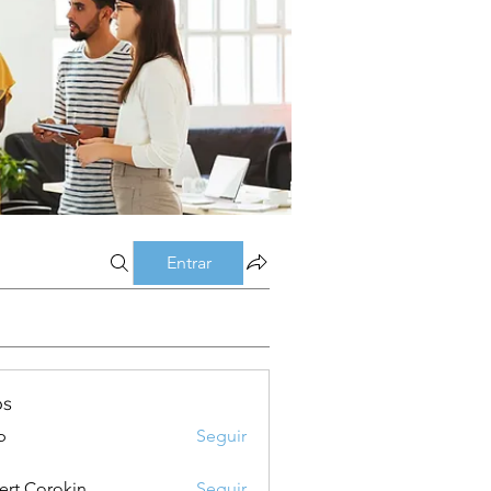
Entrar
os
p
Seguir
ert Corokin
Seguir