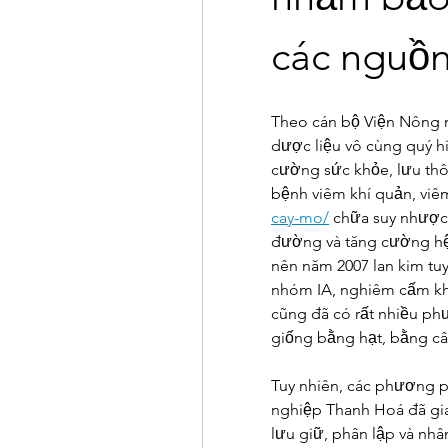
các nguồn
Theo cán bộ Viện Nông n
dược liệu vô cùng quý hiế
cường sức khỏe, lưu thôn
bệnh viêm khí quản, viê
cay-mo/
 chữa suy nhược
đường và tăng cường hệ t
nên năm 2007 lan kim tu
nhóm IA, nghiêm cấm kha
cũng đã có rất nhiều ph
giống bằng hạt, bằng câ
Tuy nhiên, các phương p
nghiệp Thanh Hoá đã gia
lưu giữ, phân lập và nh