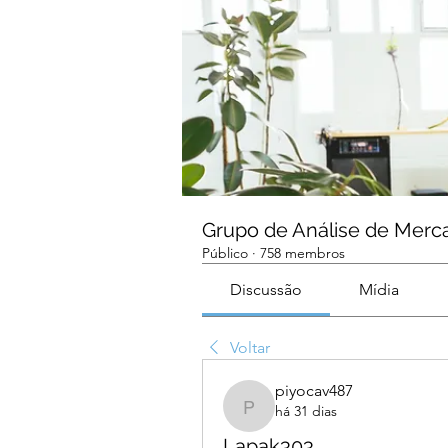
Grupo de Análise de Merc
Público
·
758 membros
Discussão
Mídia
Voltar
piyocav487
há 31 dias
piyocav487
Lapak303