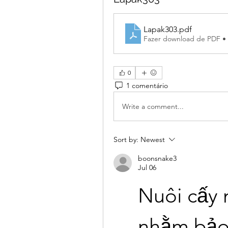
Lapak303
.pdf
Fazer download de PDF •
0
1 comentário
Write a comment...
Sort by:
Newest
boonsnake3
Jul 06
Nuôi cấy 
nhằm bảo t