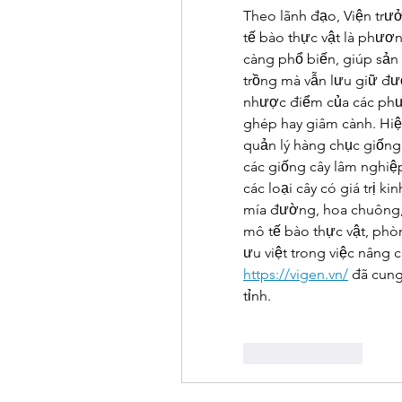
Theo lãnh đạo, Viện trư
tế bào thực vật là phương
càng phổ biến, giúp sản 
trồng mà vẫn lưu giữ đượ
nhược điểm của các phươ
ghép hay giâm cành. Hiệ
quản lý hàng chục giống 
các giống cây lâm nghiệp
các loại cây có giá trị ki
mía đường, hoa chuông, 
mô tế bào thực vật, phòn
https://vigen.vn/
 đã cung
tỉnh.
Like
Reply