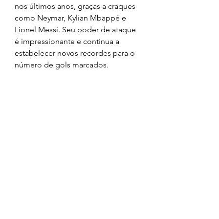
nos últimos anos, graças a craques 
como Neymar, Kylian Mbappé e 
Lionel Messi. Seu poder de ataque 
é impressionante e continua a 
estabelecer novos recordes para o 
número de gols marcados.
  A história do futebol mundial está 
repleta de momentos em que as 
equipes fizeram maravilhas em 
campo, marcando um número 
incrível de gols. Cada um desses 
clubes deixou sua marca na história, 
encantando os torcedores e 
estabelecendo recordes que serão 
lembrados por muitos anos. O 
futebol é um jogo onde os gols são 
o culminar de habilidade, tática e 
talento, e essas equipes são os 
verdadeiros mestres dessa arte.