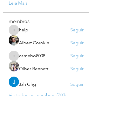
Leia Mais
membros
help
Seguir
help
Albert Corokin
Seguir
camebo8008
Seguir
camebo8008
Oliver Bennett
Seguir
Jzh Ghg
Seguir
Ver todos os membros (760)