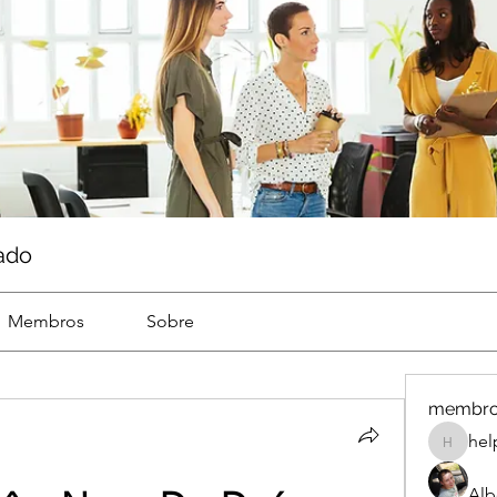
ado
Membros
Sobre
membr
hel
help
Alb