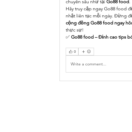
chuyên sâu như tại 
Go88 food
.
Hãy truy cập ngay Go88 food 
nhật liên tục mỗi ngày. Đừng đ
cộng đồng Go88 food ngay hô
thực sự!
✅ 
Go88 food – Đỉnh cao tips b
0
Write a comment...