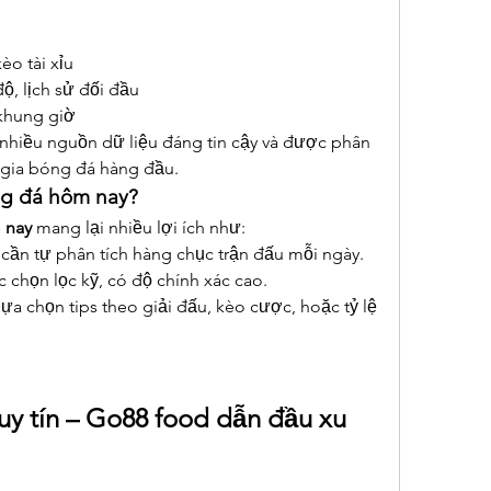
èo tài xỉu
ộ, lịch sử đối đầu
khung giờ
nhiều nguồn dữ liệu đáng tin cậy và được phân 
 gia bóng đá hàng đầu.
ng đá hôm nay?
 nay
 mang lại nhiều lợi ích như:
cần tự phân tích hàng chục trận đấu mỗi ngày.
 chọn lọc kỹ, có độ chính xác cao.
lựa chọn tips theo giải đấu, kèo cược, hoặc tỷ lệ 
y tín – Go88 food dẫn đầu xu 