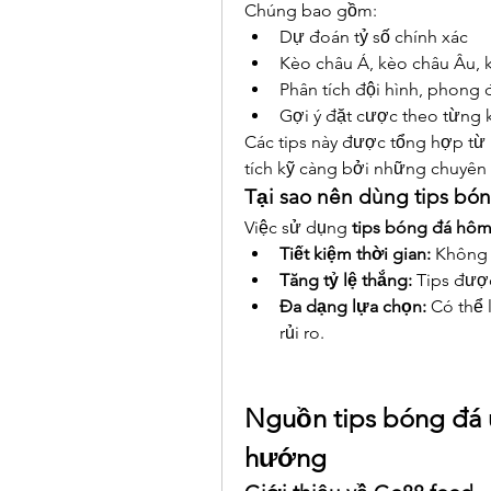
Chúng bao gồm:
Dự đoán tỷ số chính xác
Kèo châu Á, kèo châu Âu, k
Phân tích đội hình, phong đ
Gợi ý đặt cược theo từng 
Các tips này được tổng hợp từ 
tích kỹ càng bởi những chuyên
Tại sao nên dùng tips bó
Việc sử dụng 
tips bóng đá hôm
Tiết kiệm thời gian:
 Không 
Tăng tỷ lệ thắng:
 Tips được
Đa dạng lựa chọn:
 Có thể 
rủi ro.
Nguồn tips bóng đá u
hướng