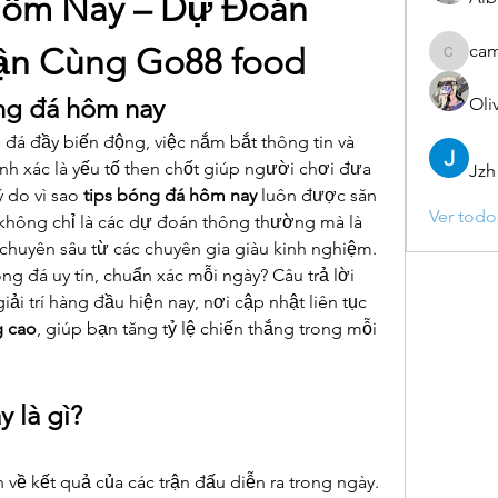
Hôm Nay – Dự Đoán 
ca
ận Cùng Go88 food
camebo
óng đá hôm nay
Oli
đá đầy biến động, việc nắm bắt thông tin và 
nh xác là yếu tố then chốt giúp người chơi đưa 
Jzh
 do vì sao 
tips bóng đá hôm nay
 luôn được săn 
Ver todo
không chỉ là các dự đoán thông thường mà là 
 chuyên sâu từ các chuyên gia giàu kinh nghiệm.
g đá uy tín, chuẩn xác mỗi ngày? Câu trả lời 
iải trí hàng đầu hiện nay, nơi cập nhật liên tục 
g cao
, giúp bạn tăng tỷ lệ chiến thắng trong mỗi 
 là gì?
về kết quả của các trận đấu diễn ra trong ngày. 