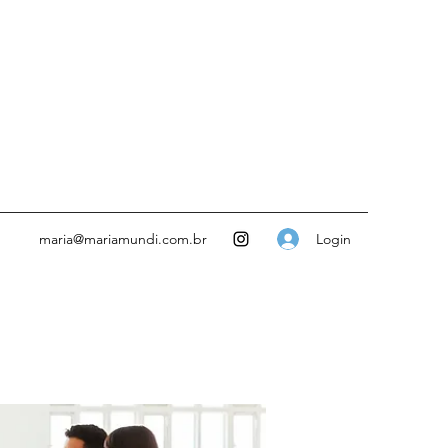
Login
maria@mariamundi.com.br