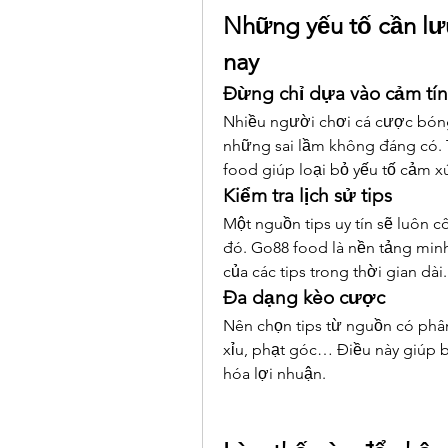
Những yếu tố cần lưu
nay
Đừng chỉ dựa vào cảm tí
Nhiều người chơi cá cược bóng
những sai lầm không đáng có. 
food giúp loại bỏ yếu tố cảm x
Kiểm tra lịch sử tips
Một nguồn tips uy tín sẽ luôn c
đó. Go88 food là nền tảng minh 
của các tips trong thời gian dài.
Đa dạng kèo cược
Nên chọn tips từ nguồn có phân 
xỉu, phạt góc… Điều này giúp b
hóa lợi nhuận.