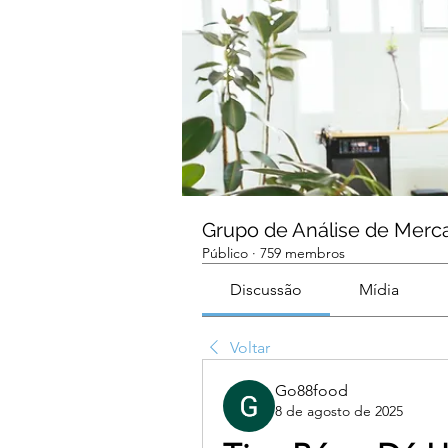
Grupo de Análise de Merc
Público
·
759 membros
Discussão
Mídia
Voltar
Go88food
8 de agosto de 2025