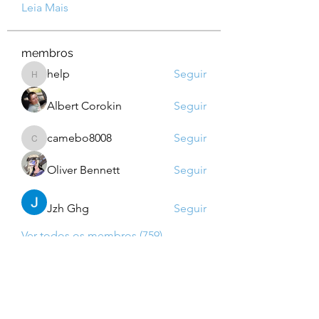
Leia Mais
membros
help
Seguir
help
Albert Corokin
Seguir
camebo8008
Seguir
camebo8008
Oliver Bennett
Seguir
Jzh Ghg
Seguir
Ver todos os membros (759)