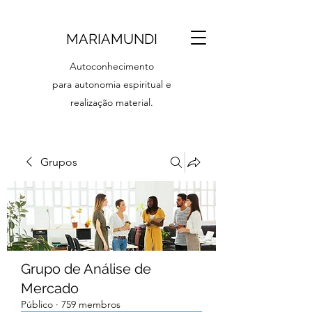
MARIAMUNDI
Autoconhecimento
para autonomia espiritual e
realização material.
Grupos
Grupo de Análise de
Mercado
Público
·
759 membros