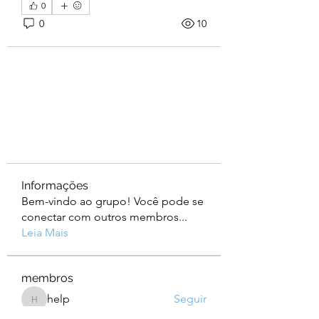
0
0
10
Informações
Bem-vindo ao grupo! Você pode se
conectar com outros membros
...
Leia Mais
membros
help
Seguir
help