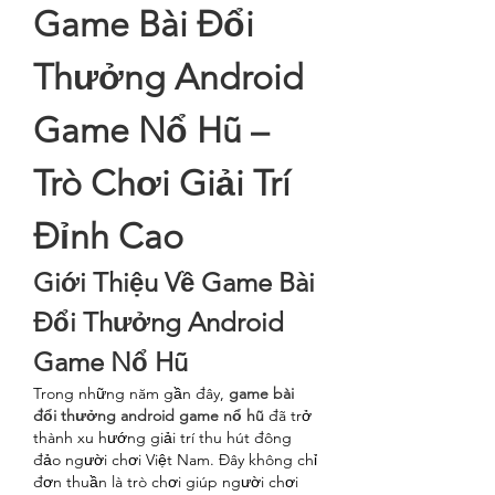
Game Bài Đổi 
Thưởng Android 
Game Nổ Hũ – 
Trò Chơi Giải Trí 
Đỉnh Cao
Giới Thiệu Về Game Bài 
Đổi Thưởng Android 
Game Nổ Hũ
Trong những năm gần đây, 
game bài 
đổi thưởng android game nổ hũ
 đã trở 
thành xu hướng giải trí thu hút đông 
đảo người chơi Việt Nam. Đây không chỉ 
đơn thuần là trò chơi giúp người chơi 