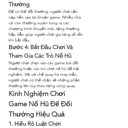
Thưởng
Để có thể đổi thưởng, người chơi cần 
nạp tiền vào tài khoản game. Nhiều nhà 
cái còn thường xuyên tung ra các 
chương trình khuyến mãi, tặng thưởng 
hấp dẫn giúp người chơi gia tăng số vốn 
khi bắt đầu.
Bước 4: Bắt Đầu Chơi Và 
Tham Gia Các Trò Nổ Hũ
Người chơi chọn vào các game bài đổi 
thưởng hoặc các trò chơi nổ hũ để trải 
nghiệm. Với cơ chế quay hũ may mắn, 
người chơi có thể nhận về những phần 
thưởng lớn tùy theo từng vòng quay.
Kinh Nghiệm Chơi 
Game Nổ Hũ Để Đổi 
Thưởng Hiệu Quả
1. Hiểu Rõ Luật Chơi