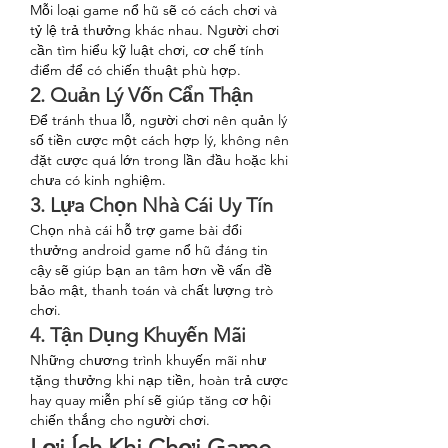
Mỗi loại game nổ hũ sẽ có cách chơi và 
tỷ lệ trả thưởng khác nhau. Người chơi 
cần tìm hiểu kỹ luật chơi, cơ chế tính 
điểm để có chiến thuật phù hợp.
2. Quản Lý Vốn Cẩn Thận
Để tránh thua lỗ, người chơi nên quản lý 
số tiền cược một cách hợp lý, không nên 
đặt cược quá lớn trong lần đầu hoặc khi 
chưa có kinh nghiệm.
3. Lựa Chọn Nhà Cái Uy Tín
Chọn nhà cái hỗ trợ game bài đổi 
thưởng android game nổ hũ đáng tin 
cậy sẽ giúp bạn an tâm hơn về vấn đề 
bảo mật, thanh toán và chất lượng trò 
chơi.
4. Tận Dụng Khuyến Mãi
Những chương trình khuyến mãi như 
tặng thưởng khi nạp tiền, hoàn trả cược 
hay quay miễn phí sẽ giúp tăng cơ hội 
chiến thắng cho người chơi.
Lợi Ích Khi Chơi Game 