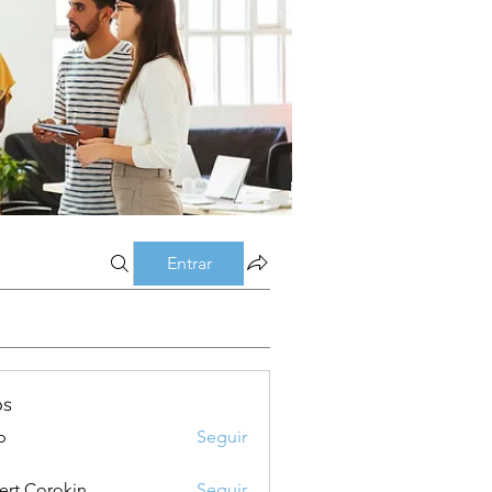
Entrar
os
p
Seguir
ert Corokin
Seguir