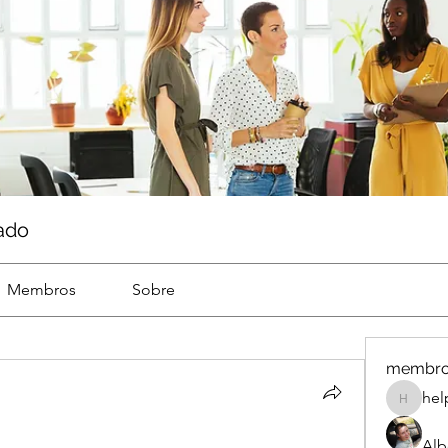
ado
Membros
Sobre
membr
hel
help
Alb