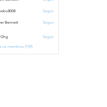
mebo8008
Seguir
8008
ver Bennett
Seguir
 Ghg
Seguir
s os membros (759)