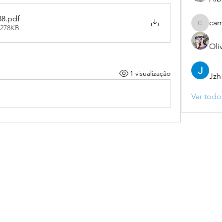
88
.pdf
ca
 278KB
camebo
Oli
1 visualização
Jzh
Ver todo