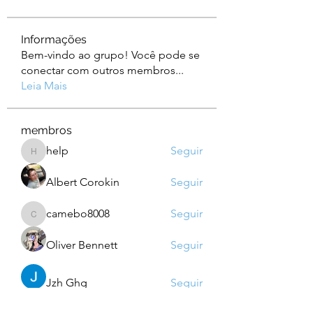
Informações
Bem-vindo ao grupo! Você pode se
conectar com outros membros
...
Leia Mais
membros
help
Seguir
help
Albert Corokin
Seguir
camebo8008
Seguir
camebo8008
Oliver Bennett
Seguir
Jzh Ghg
Seguir
Ver todos os membros (760)