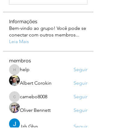
Informações
Bem-vindo ao grupo! Você pode se
conectar com outros membros
...
Leia Mais
membros
help
Seguir
help
Albert Corokin
Seguir
camebo8008
Seguir
camebo8008
Oliver Bennett
Seguir
Jzh Ghg
Seguir