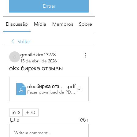
Entrar
Discussão
Mídia
Membros
Sobre
Voltar
gmaildkim13278
gmaildkim13278
15 de abril de 2026
okx биржа отзывы
okx биржа отзывы
.pdf
Fazer download de PDF • 114KB
0
0
1
Write a comment...