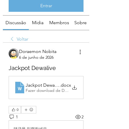
Entrar
Discussão
Mídia
Membros
Sobre
Voltar
Doraemon Nobita
6 de junho de 2026
Jackpot Dewalive
Jackpot Dewalive
.docx
Fazer download de DOCX • 14KB
0
1
2
댓글을 입력하세요.