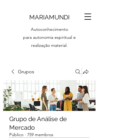
MARIAMUNDI
Autoconhecimento
para autonomia espiritual e
realização material.
Grupos
Grupo de Análise de
Mercado
Público
·
759 membros