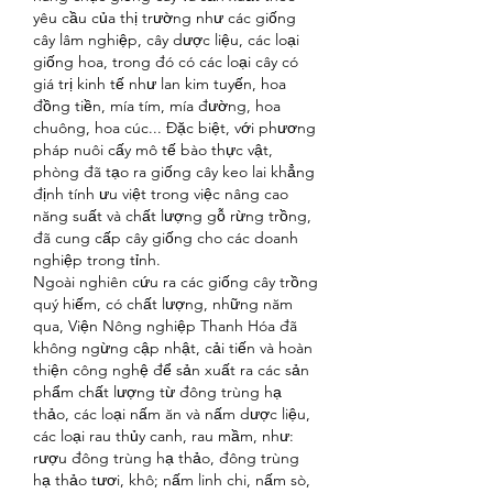
yêu cầu của thị trường như các giống 
cây lâm nghiệp, cây dược liệu, các loại 
giống hoa, trong đó có các loại cây có 
giá trị kinh tế như lan kim tuyến, hoa 
đồng tiền, mía tím, mía đường, hoa 
chuông, hoa cúc... Đặc biệt, với phương 
pháp nuôi cấy mô tế bào thực vật, 
phòng đã tạo ra giống cây keo lai khẳng 
định tính ưu việt trong việc nâng cao 
năng suất và chất lượng gỗ rừng trồng, 
đã cung cấp cây giống cho các doanh 
nghiệp trong tỉnh.
Ngoài nghiên cứu ra các giống cây trồng 
quý hiếm, có chất lượng, những năm 
qua, Viện Nông nghiệp Thanh Hóa đã 
không ngừng cập nhật, cải tiến và hoàn 
thiện công nghệ để sản xuất ra các sản 
phẩm chất lượng từ đông trùng hạ 
thảo, các loại nấm ăn và nấm dược liệu, 
các loại rau thủy canh, rau mầm, như: 
rượu đông trùng hạ thảo, đông trùng 
hạ thảo tươi, khô; nấm linh chi, nấm sò, 