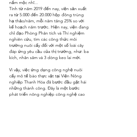
nấm mộc nhĩ...
Tính từ năm 2019 đến nay, viện sản xuất 
ra từ 5.000 đến 20.000 hộp đông trùng 
hạ thảo/năm, mỗi năm tăng 25% so với 
kế hoạch năm trước. Hiện nay, viện đang 
chỉ đạo Phòng Phân tích và Thí nghiệm 
nghiên cứu, tìm các công thức môi 
trường nuôi cấy đối với một số loài cây 
đáp ứng yêu cầu của thị trường, như: ba 
kích, nhân sâm và 3 dòng keo lai mới.
Vì vậy, việc ứng dụng công nghệ nuôi 
cấy mô tế bào thực vật tại Viện Nông 
nghiệp Thanh Hóa đã bước đầu gặt hái 
những thành công. Đây là một bước 
phát triển nông nghiệp công nghệ cao 
giúp cho nông dân trên địa bàn tỉnh chủ 
động được nguồn giống các loại cây 
trồng có giá trị kinh tế trên thị trường. 
Từ đó, làm thay đổi và nâng cao nhận 
thức cho nông dân về mô hình nuôi 
trồng hiện đại để ngày càng nhân rộng 