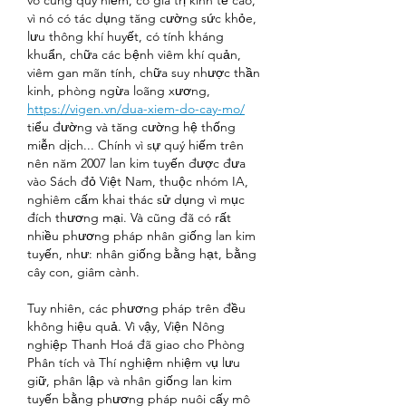
vô cùng quý hiếm, có giá trị kinh tế cao, 
vì nó có tác dụng tăng cường sức khỏe, 
lưu thông khí huyết, có tính kháng 
khuẩn, chữa các bệnh viêm khí quản, 
viêm gan mãn tính, chữa suy nhược thần 
kinh, phòng ngừa loãng xương, 
https://vigen.vn/dua-xiem-do-cay-mo/
tiểu đường và tăng cường hệ thống 
miễn dịch... Chính vì sự quý hiếm trên 
nên năm 2007 lan kim tuyến được đưa 
vào Sách đỏ Việt Nam, thuộc nhóm IA, 
nghiêm cấm khai thác sử dụng vì mục 
đích thương mại. Và cũng đã có rất 
nhiều phương pháp nhân giống lan kim 
tuyến, như: nhân giống bằng hạt, bằng 
cây con, giâm cành.
Tuy nhiên, các phương pháp trên đều 
không hiệu quả. Vì vậy, Viện Nông 
nghiệp Thanh Hoá đã giao cho Phòng 
Phân tích và Thí nghiệm nhiệm vụ lưu 
giữ, phân lập và nhân giống lan kim 
tuyến bằng phương pháp nuôi cấy mô 