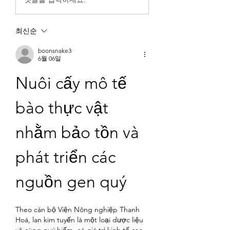
최신순
boonsnake3
6월 06일
Nuôi cấy mô tế 
bào thực vật 
nhằm bảo tồn và 
phát triển các 
nguồn gen quý
Theo cán bộ Viện Nông nghiệp Thanh 
Hoá, lan kim tuyến là một loại dược liệu 