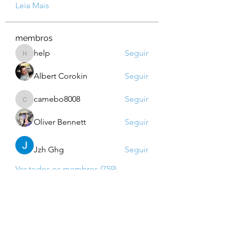
Leia Mais
membros
help
Seguir
help
Albert Corokin
Seguir
camebo8008
Seguir
camebo8008
Oliver Bennett
Seguir
Jzh Ghg
Seguir
Ver todos os membros (759)