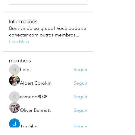
Informações
Bem-vindo ao grupo! Você pode se
conectar com outros membros
...
Leia Mais
membros
help
Seguir
help
Albert Corokin
Seguir
camebo8008
Seguir
camebo8008
Oliver Bennett
Seguir
Jzh Ghg
Seguir