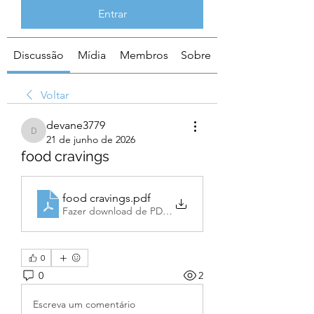
Entrar
Discussão
Mídia
Membros
Sobre
Voltar
devane3779
devane3779
21 de junho de 2026
food cravings
food cravings
.pdf
Fazer download de PDF • 372KB
0
0
2
Escreva um comentário