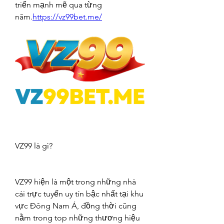
triển mạnh mẽ qua từng 
năm.
https://vz99bet.me/
VZ99 là gì?
VZ99 hiện là một trong những nhà 
cái trực tuyến uy tín bậc nhất tại khu 
vực Đông Nam Á, đồng thời cũng 
nằm trong top những thương hiệu 