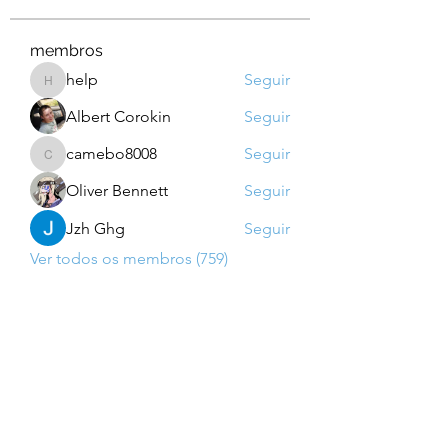
membros
help
Seguir
help
Albert Corokin
Seguir
camebo8008
Seguir
camebo8008
Oliver Bennett
Seguir
Jzh Ghg
Seguir
Ver todos os membros (759)
Para saber das novidades: