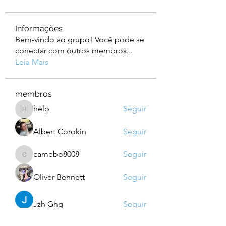
Informações
Bem-vindo ao grupo! Você pode se
conectar com outros membros
...
Leia Mais
membros
help
Seguir
help
Albert Corokin
Seguir
camebo8008
Seguir
camebo8008
Oliver Bennett
Seguir
Jzh Ghg
Seguir
Ver todos os membros (760)