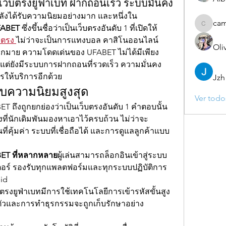
เว็บตรงยูฟ่าเบท ฝากถอนเร็ว ระบบมั่นคง
ลังได้รับความนิยมอย่างมาก และหนึ่งใน
ca
FABET
 ซึ่งขึ้นชื่อว่าเป็นเว็บตรงอันดับ 1 ที่เปิดให้
camebo
บตรง
ไม่ว่าจะเป็นการแทงบอล คาสิโนออนไลน์ 
Oli
มากมาย ความโดดเด่นของ UFABET ไม่ได้มีเพียง
ต่ยังมีระบบการฝากถอนที่รวดเร็ว ความมั่นคง
ให้บริการอีกด้วย
Jzh
ับความนิยมสูงสุด
Ver todo
ถึงถูกยกย่องว่าเป็นเว็บตรงอันดับ 1 คำตอบนั้น
งที่นักเดิมพันมองหาเอาไว้ครบถ้วน ไม่ว่าจะ
ที่คุ้มค่า ระบบที่เชื่อถือได้ และการดูแลลูกค้าแบบ
ABET ที่หลากหลาย
ผู้เล่นสามารถล็อกอินเข้าสู่ระบบ
ตอร์ รองรับทุกแพลตฟอร์มและทุกระบบปฏิบัติการ 
oid
บตรงยูฟ่าเบทมีการใช้เทคโนโลยีการเข้ารหัสขั้นสูง 
วนตัวและการทำธุรกรรมจะถูกเก็บรักษาอย่าง