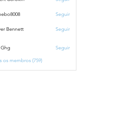
mebo8008
Seguir
8008
ver Bennett
Seguir
 Ghg
Seguir
s os membros (759)