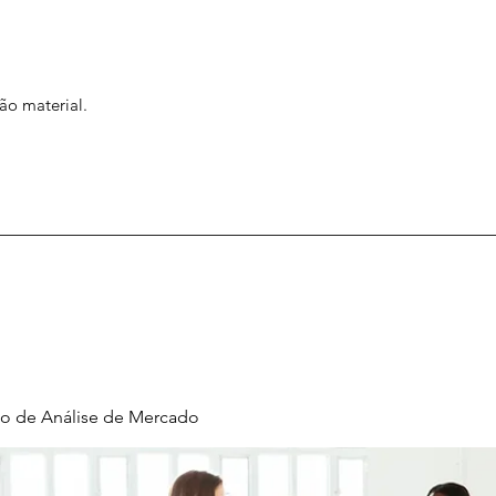
ão material.
o de Análise de Mercado