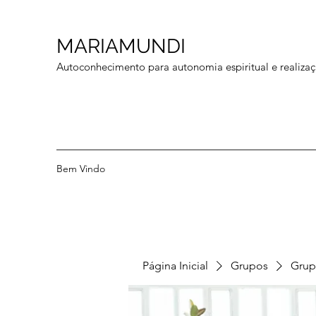
MARIAMUNDI
Autoconhecimento para autonomia espiritual e realizaç
Bem Vindo
Página Inicial
Grupos
Grup