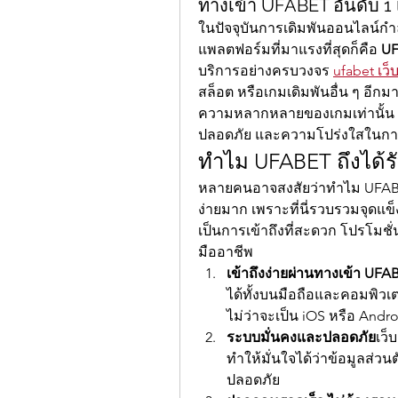
ทางเข้า UFABET อันดับ 1 
ในปัจจุบันการเดิมพันออนไลน์กำ
แพลตฟอร์มที่มาแรงที่สุดก็คือ 
U
บริการอย่างครบวงจร 
ufabet เว็
สล็อต หรือเกมเดิมพันอื่น ๆ อีก
ความหลากหลายของเกมเท่านั้น แ
ปลอดภัย และความโปร่งใสในการ
ทำไม UFABET ถึงได้ร
หลายคนอาจสงสัยว่าทำไม UFABET 
ง่ายมาก เพราะที่นี่รวบรวมจุดแข็
เป็นการเข้าถึงที่สะดวก โปรโมชั่น
มืออาชีพ
เข้าถึงง่ายผ่านทางเข้า UF
ได้ทั้งบนมือถือและคอมพิวเ
ไม่ว่าจะเป็น iOS หรือ Andr
ระบบมั่นคงและปลอดภัย
เว็
ทำให้มั่นใจได้ว่าข้อมูลส่
ปลอดภัย