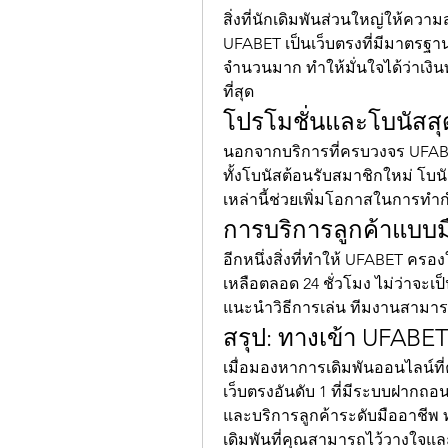
สิ่งที่นักเดิมพันส่วนใหญ่ให้คว
UFABET เป็นเว็บตรงที่มีมาตรฐา
จำนวนมาก ทำให้มั่นใจได้ว่าเงิ
ที่สุด
โปรโมชั่นและโบนัสสุด
นอกจากบริการที่ครบวงจร UFAB
ทั้งโบนัสต้อนรับสมาชิกใหม่ โบน
เหล่านี้ช่วยเพิ่มโอกาสในการทำ
การบริการลูกค้าแบบม
อีกหนึ่งสิ่งที่ทำให้ UFABET ครอ
เหลือตลอด 24 ชั่วโมง ไม่ว่าจะ
แนะนำวิธีการเล่น ทีมงานสามาร
สรุป: ทางเข้า UFABET
เมื่อมองหาการเดิมพันออนไลน์ที
เว็บตรงอันดับ 1 ที่มีระบบฝากถอน
และบริการลูกค้าระดับมืออาชีพ 
เดิมพันที่คุณสามารถไว้วางใจและ