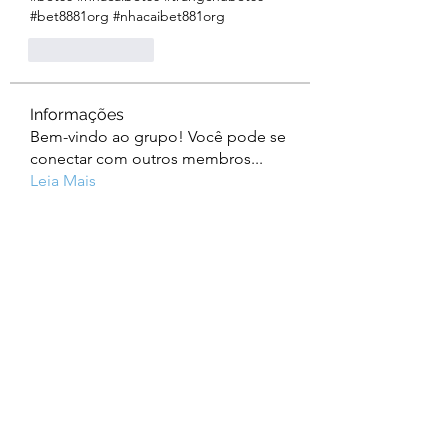
#bet8881org #nhacaibet881org
Like
Reply
Informações
Bem-vindo ao grupo! Você pode se
conectar com outros membros
...
Leia Mais
membros
help
Seguir
help
Albert Corokin
Seguir
camebo8008
Seguir
camebo8008
Oliver Bennett
Seguir