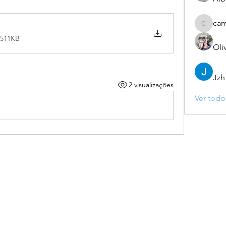
ca
camebo
 511KB
Oli
Jzh
2 visualizações
Ver todo