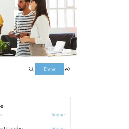
Entrar
os
p
Seguir
ert Corokin
Seguir