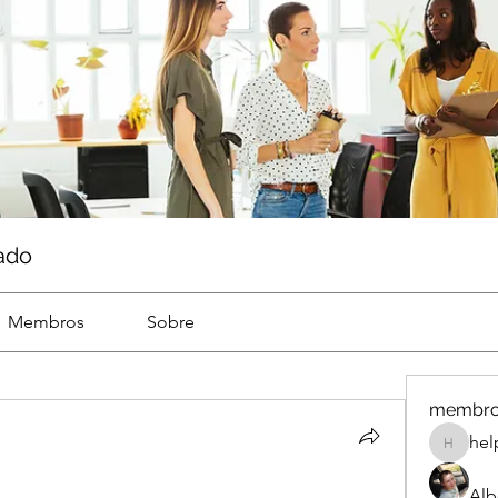
ado
Membros
Sobre
membr
hel
help
Alb