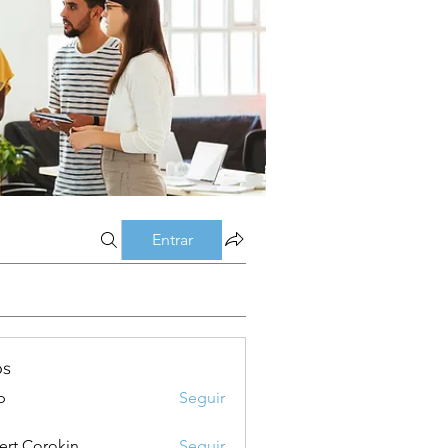
Entrar
os
p
Seguir
ert Corokin
Seguir