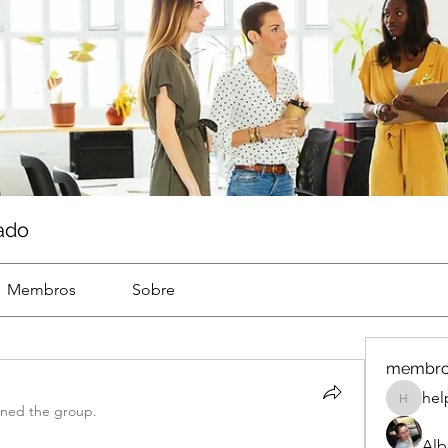
ado
Membros
Sobre
membr
hel
help
ined the group.
Alb