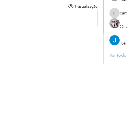
1 visualização
ca
camebo
Oli
Jzh
Ver todo