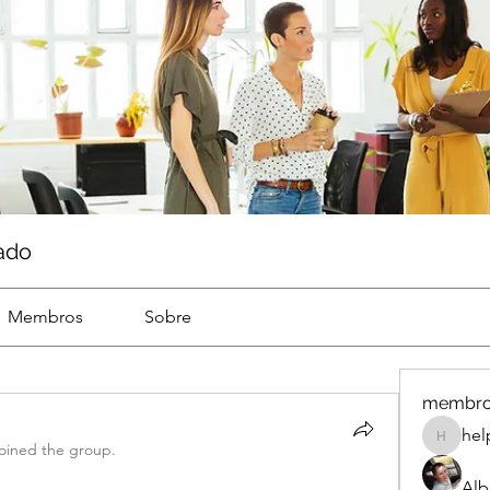
ado
Membros
Sobre
membr
hel
help
joined the group.
Alb