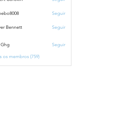
mebo8008
Seguir
8008
ver Bennett
Seguir
 Ghg
Seguir
s os membros (759)