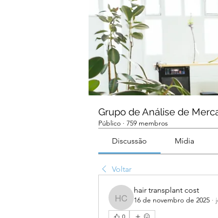
Grupo de Análise de Merc
Público
·
759 membros
Discussão
Mídia
Voltar
hair transplant cost
16 de novembro de 2025
·
hair transplant cost
0