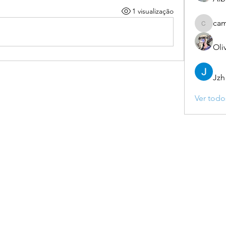
1 visualização
ca
camebo
Oli
Jzh
Ver todo