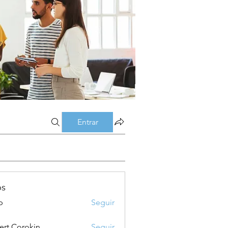
Entrar
os
p
Seguir
ert Corokin
Seguir