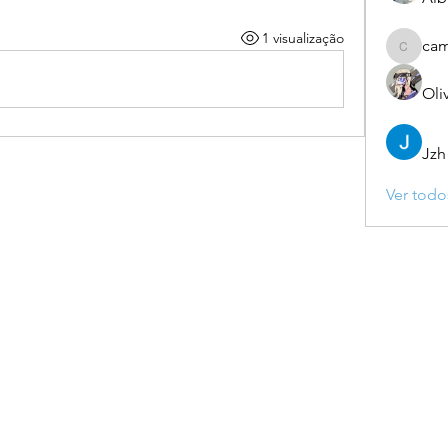
1 visualização
ca
camebo
Oli
Jzh
Ver todo