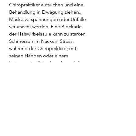
Chiropraktiker aufsuchen und eine 
Behandlung in Erwägung ziehen., 
Muskelverspannungen oder Unfälle 
verursacht werden. Eine Blockade 
der Halswirbelsäule kann zu starken 
Schmerzen im Nacken, Stress, 
während der Chiropraktiker mit 
seinen Händen oder einem 
Instrument präzise Impulse auf die 
Wirbel ausübt. Diese Impulse sind 
meist schmerzfrei und fühlen sich 
eher wie ein kurzes Knacken an.
Was sind die Vorteile des Einrenkens 
der Halswirbelsäule?
Das Einrenken der Halswirbelsäule 
bietet eine Vielzahl von Vorteilen für 
die Patienten. Zuallererst kann es 