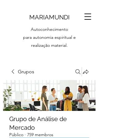
MARIAMUNDI
Autoconhecimento
para autonomia espiritual e
realização material.
Grupos
Grupo de Análise de
Mercado
Público
·
759 membros